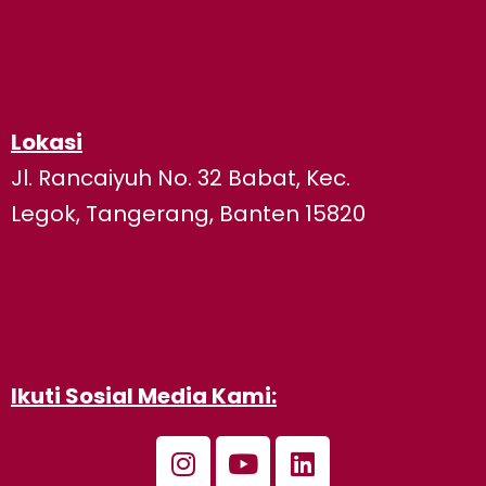
Lokasi
Jl. Rancaiyuh No. 32 Babat, Kec.
Legok, Tangerang, Banten 15820
Ikuti Sosial Media Kami:
I
Y
L
n
o
i